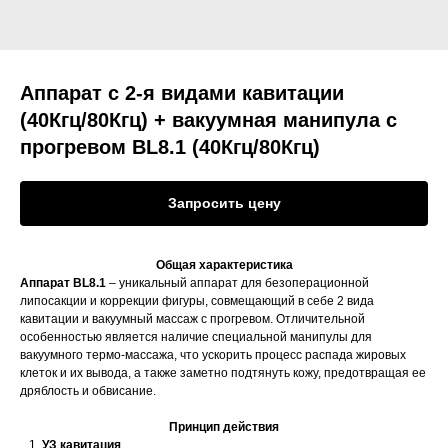
Аппарат с 2-я видами кавитации
(40Кгц/80Кгц) + вакуумная манипула с
прогревом BL8.1 (40Кгц/80Кгц)
Запросить цену
Общая характеристика
Аппарат BL8.1
– уникальный аппарат для безоперационной
липосакции и коррекции фигуры, совмещающий в себе 2 вида
кавитации и вакуумный массаж с прогревом. Отличительной
особенностью является наличие специальной манипулы для
вакуумного термо-массажа, что ускорить процесс распада жировых
клеток и их вывода, а также заметно подтянуть кожу, предотвращая ее
дряблость и обвисание.
Принцип действия
УЗ кавитация