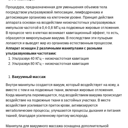
Процедура, предназначенная для уменьшения объемов тела
посредством ультразвуковой липосакции, лимфодренажа и
детоксикации организма на клеточном уровне. Принцип действия
аппарата основан на воздействии низкочастотных ультразвуковых
импульсов частотой в 0,4-0,8 МГц на подкожные жировые отложения.
В процессе чего в клетках возникает кавитационный эффект, то есть,
образуются микропузырьки вакуума. В последствии эти пузырьки
лопаются и выводят жир из организма естественным процессом.
Аппарат оснащен 2 различными манипулами с разными
ультразвуковыми частотами:
Ультразвук 40 КГц – низкочастотная кавитация
Ультразвук 80 КГц – низкочастотная кавитация
Вакуумный массаж
Внутри манипулы создается вакуум, который воздействует на кожу, а
вместе с тем и на подкожные ткани, включая жировые отложения.
Когда манипула перемещается, под воздействием вакуума происходит
воздействие на подкожные ткани в застойных участках. В месте
воздействия усиливается приток крови, активизируются
метаболические процессы, улучшаются процессы дыхания и питания
тканей, благодаря усиленному притоку кислорода.
Манипула для вакуумного массажа оснащена дополнительной