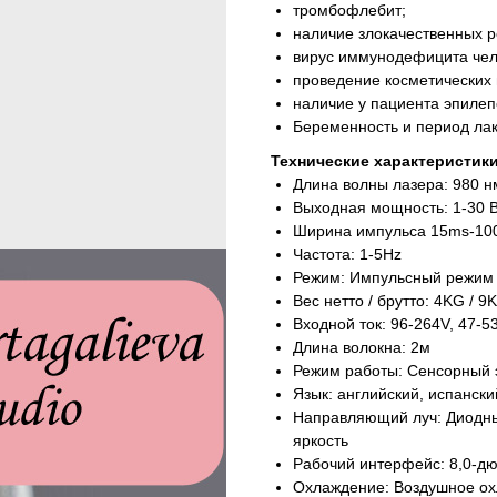
тромбофлебит;
наличие злокачественных ро
вирус иммунодефицита чел
проведение косметических 
наличие у пациента эпилепс
Беременность и период лак
Технические характеристик
Длина волны лазера: 980 н
Выходная мощность: 1-30 
Ширина импульса 15ms-10
Частота: 1-5Hz
Режим: Импульсный режим
Вес нетто / брутто: 4KG / 9
Входной ток: 96-264V, 47-5
Длина волокна: 2м
Режим работы: Сенсорный 
Язык: английский, испански
Направляющий луч: Диодный
яркость
Рабочий интерфейс: 8,0-д
Охлаждение: Воздушное о