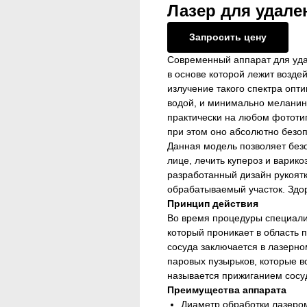
Лазер для удален
Запросить цену
Современный аппарат для уда
в основе которой лежит возде
излучение такого спектра оп
водой, и минимально меланин
практически на любом фототи
при этом оно абсолютно безо
Данная модель позволяет без
лице, лечить купероз и варик
разработанный дизайн рукоятк
обрабатываемый участок. Здор
Принцип действия
Во время процедуры специали
который проникает в область
сосуда заключается в лазерно
паровых пузырьков, которые в
называется прижиганием сосу
Преимущества аппарата
Диаметр обработки лазеро