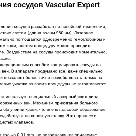
ия сосудов Vascular Expert
ления сосудов разработан по новейшей технологии,
йствие светом (длина волны 980 нм). Лазерное
тимально поглощается одновременно гемоглобином и
ом кожи, поэтом процедуру можно проводить
пе. Воздействие на сосуды происходит моментально,
пасно.
операционным способом коагулировать сосуды на
оз вен. В аппарате продумано все, даже специально
и позволяет более точно воздействовать только на
овые участки во время процедуры не затрагиваются.
ст использует специальный лазерный светодиод,
 пораженных вен. Механизм прижигания больного
м облучении крови, что влечет за собой образование
оздействуют на венозную стенку. Этот процесс и
дистых клапанов.
м только 0.01 mm, не повреждающее эпидермис