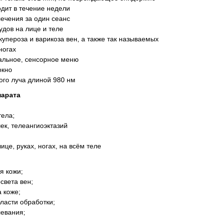
дит в течение недели
ечения за один сеанс
удов на лице и теле
упероза и варикоза вен, а также так называемых
ногах
уальное, сенсорное меню
окно
ого луча длиной 980 нм
парата
тела;
ек, телеангиоэктазий
це, руках, ногах, на всём теле
я кожи;
света вен;
 коже;
ласти обработки;
левания;