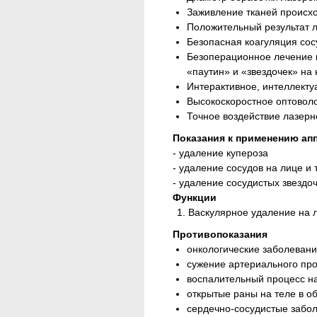
Заживление тканей происхо
Положительный результат л
Безопасная коагуляция сос
Безоперационное лечение к
«паутин» и «звездочек» на 
Интерактивное, интеллект
Высокоскоростное оптовол
Точное воздействие лазерн
Показания к применению ап
- удаление купероза
- удаление сосудов на лице и 
- удаление сосудистых звездоч
Функции
Васкулярное удаление на ли
Противопоказания
онкологические заболевани
сужение артериального про
воспалительный процесс на
открытые раны на теле в об
сердечно-сосудистые забо