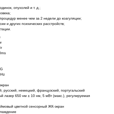
динок, опухолей и т. д.;
овека;
процедур менее чем за 2 недели до коагуляции;
ии и других психических расстройств;
тации.
и
м
Вт
0ms
KG
3Hz
экран
й, русский, немецкий, французский, португальский
 лазер 650 нм ± 10 нм, 5 мВт (макс.), регулируемая
юймовый цветной сенсорный ЖК-экран
хлаждение