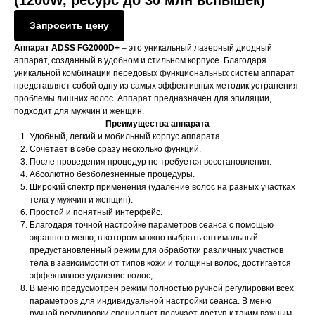
(1200W, ресурс до 30 млн вспышек)
Запросить цену
Аппарат ADSS FG2000D+
– это уникальный лазерный диодный
аппарат, созданный в удобном и стильном корпусе. Благодаря
уникальной комбинации передовых функциональных систем аппарат
представляет собой одну из самых эффективных методик устранения
проблемы лишних волос. Аппарат предназначен для эпиляции,
подходит для мужчин и женщин.
Преимущества аппарата
Удобный, легкий и мобильный корпус аппарата.
Сочетает в себе сразу несколько функций.
После проведения процедур не требуется восстановления.
Абсолютно безболезненные процедуры.
Широкий спектр применения (удаление волос на разных участках
тела у мужчин и женщин).
Простой и понятный интерфейс.
Благодаря точной настройке параметров сеанса с помощью
экранного меню, в котором можно выбрать оптимальный
предустановленный режим для обработки различных участков
тела в зависимости от типов кожи и толщины волос, достигается
эффективное удаление волос;
В меню предусмотрен режим полностью ручной регулировки всех
параметров для индивидуальной настройки сеанса. В меню
ручной регулировки специалист получает доступ к таким важным