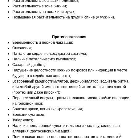
Растительность в области подмышек;
Растительность в зоне бикини;
Растительность на ногах или руках;
Повышенная растительность на груди и спине (у мужчин).
Противопоказания
Беременность и период лактации;
Онкология;
Патологии сердечно-сосудистой системы;
Наличие металлических имплантов;
Сахарный диабет;
Нарушение целостности кожных покровов или инфекции в месте
будущего воздействия аппарата;
Встроенный кардиостимулятор, дефибриллятор, водитель ритма
или любой другой имплант, состоящий их металлических частей
(протез или даже пирсинг);
Перенесенный инсульт, травмы головного мозга, любые операции
на головной мозг;
Болезни крови, активные кровотечения;
Болезни суставов;
Туберкулез;
Наличие повышенной чувствительности к солнцу, солнечная
аллергия (фотосенсибилизация);
Прием психотропных препаратов, препаратов с витамином А,