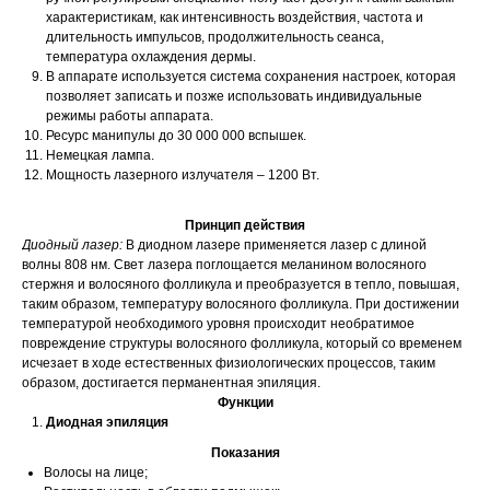
характеристикам, как интенсивность воздействия, частота и
длительность импульсов, продолжительность сеанса,
температура охлаждения дермы.
В аппарате используется система сохранения настроек, которая
позволяет записать и позже использовать индивидуальные
режимы работы аппарата.
Ресурс манипулы до 30 000 000 вспышек.
Немецкая лампа.
Мощность лазерного излучателя – 1200 Вт.
Принцип действия
Диодный лазер:
В диодном лазере применяется лазер с длиной
волны 808 нм. Свет лазера поглощается меланином волосяного
стержня и волосяного фолликула и преобразуется в тепло, повышая,
таким образом, температуру волосяного фолликула. При достижении
температурой необходимого уровня происходит необратимое
повреждение структуры волосяного фолликула, который со временем
исчезает в ходе естественных физиологических процессов, таким
образом, достигается перманентная эпиляция.
Функции
Диодная эпиляция
Показания
Волосы на лице;