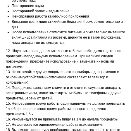
об утечке тока
Посторонние звуки
Посторонний запах и задымление
Неисправная работа какого-либо приложения
Внезапно возникшие стихийные бедствия (гром, землетрясение и
др.)
После использования отключите питание и обязательно вытащите
вилку шнура питания из розетки, держите ее в таком положении,
когда аппарат не используется.
12. Шнур питания и дополнительные кабели необходимо тщательно
проверять перед каждым использованием. При наличии следов
повреждений, прекратите использование и замените их новыми
деталями.
13. Не включайте другие мощные электроприборы одновременно с
основным устройством (исключение составляют телевизор и
холодильник).
14. Перед использованием снимите и отключите слуховые аппараты,
электронные часы, магнитные карты, мобильные телефоны и другие
предметы, беречь от детей.
15. Непрерывное время работы одой манипулы не должно превышать
1ч, общее непрерывное время работы аппарата не должно
превышать 1.5 ч.
16. Рекомендуется не принимать пищу за 1 ч до начала процедуры.
17. Не допускается одновременная работа всех манипул.
18. Выполнять процедуру необходимо только на тех зонах, которые