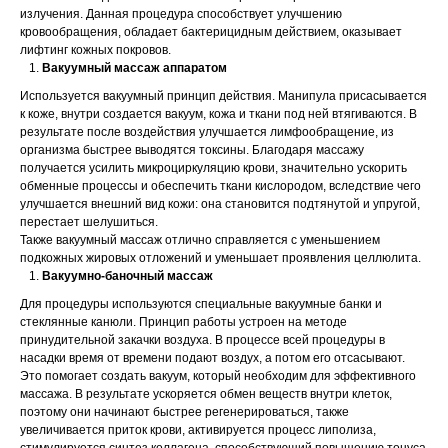
излучения. Данная процедура способствует улучшению
кровообращения, обладает бактерицидным действием, оказывает
лифтинг кожных покровов.
Вакуумный массаж аппаратом
Используется вакуумный принцип действия. Манипула присасывается
к коже, внутри создается вакуум, кожа и ткани под ней втягиваются. В
результате после воздействия улучшается лимфообращение, из
организма быстрее выводятся токсины. Благодаря массажу
получается усилить микроциркуляцию крови, значительно ускорить
обменные процессы и обеспечить ткани кислородом, вследствие чего
улучшается внешний вид кожи: она становится подтянутой и упругой,
перестает шелушиться.
Также вакуумный массаж отлично справляется с уменьшением
подкожных жировых отложений и уменьшает проявления целлюлита.
Вакуумно-баночный массаж
Для процедуры используются специальные вакуумные банки и
стеклянные канюли. Принцип работы устроен на методе
принудительной закачки воздуха. В процессе всей процедуры в
насадки время от времени подают воздух, а потом его отсасывают.
Это помогает создать вакуум, который необходим для эффективного
массажа. В результате ускоряется обмен веществ внутри клеток,
поэтому они начинают быстрее регенерироваться, также
увеличивается приток крови, активируется процесс липолиза,