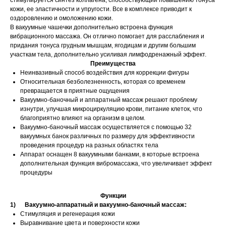
стимулируется синтез коллагена, способствующий повышению тонуса
кожи, ее эластичности и упругости. Все в комплексе приводит к
оздоровлению и омоложению кожи.
В вакуумные чашечки дополнительно встроена функция
вибрационного массажа. Он отлично помогает для расслабления и
придания тонуса грудным мышцам, ягодицам и другим большим
участкам тела, дополнительно усиливая лимфодренажный эффект.
Преимущества
Неинвазивный способ воздействия для коррекции фигуры
Относительная безболезненность, которая со временем
превращается в приятные ощущения
Вакуумно-баночный и аппаратный массаж решают проблему
изнутри, улучшая микроциркуляцию крови, питание клеток, что
благоприятно влияют на организм в целом.
Вакуумно-баночный массаж осуществляется с помощью 32
вакуумных банок различных по размеру для эффективности
проведения процедур на разных областях тела
Аппарат оснащен 8 вакуумными банками, в которые встроена
дополнительная функция вибромассажа, что увеличивает эффект
процедуры
Функции
1) Вакуумно-аппаратный и вакуумно-баночный массаж:
Стимуляция и регенерация кожи
Выравнивание цвета и поверхности кожи