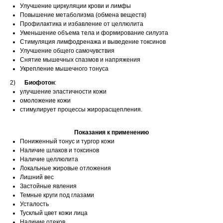
Улучшение циркуляции крови и лимфы
Повышение метаболизма (обмена веществ)
Профилактика и избавление от целлюлита
Уменьшение объема тела и формирование силуэта
Стимуляция лимфодренажа и выведение токсинов
Улучшение общего самочувствия
Снятие мышечных спазмов и напряжения
Укрепление мышечного тонуса
2)
Биофотон
:
улучшение эластичности кожи
омоложение кожи
стимулирует процессы жирорасщепления.
Показания к применению
Пониженный тонус и тургор кожи
Наличие шлаков и токсинов
Наличие целлюлита
Локальные жировые отложения
Лишний вес
Застойные явления
Темные круги под глазами
Усталость
Тусклый цвет кожи лица
Наличие отеков