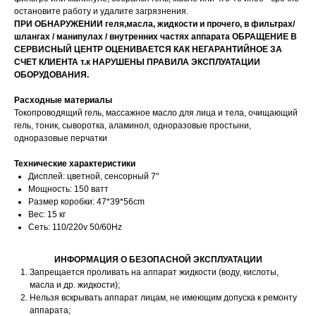
остановите работу и удалите загрязнения.
ПРИ ОБНАРУЖЕНИИ геля,масла, жидкости и прочего, в фильтрах/
шлангах / манипулах / внутренних частях аппарата ОБРАЩЕНИЕ В
СЕРВИСНЫЙ ЦЕНТР ОЦЕНИВАЕТСЯ КАК НЕГАРАНТИЙНОЕ ЗА
СЧЕТ КЛИЕНТА т.к НАРУШЕНЫ ПРАВИЛА ЭКСПЛУАТАЦИИ
ОБОРУДОВАНИЯ.
Расходные материалы
Токопроводящий гель, массажное масло для лица и тела, очищающий
гель, тоник, сыворотка, аламинол, одноразовые простыни,
одноразовые перчатки
Технические характеристики
Дисплей: цветной, сенсорный 7"
Мощность: 150 ватт
Размер коробки: 47*39*56cm
Вес: 15 кг
Сеть: 110/220v 50/60Hz
ИНФОРМАЦИЯ О БЕЗОПАСНОЙ ЭКСПЛУАТАЦИИ
Запрещается проливать на аппарат жидкости (воду, кислоты,
масла и др. жидкости);
Нельзя вскрывать аппарат лицам, не имеющим допуска к ремонту
аппарата;