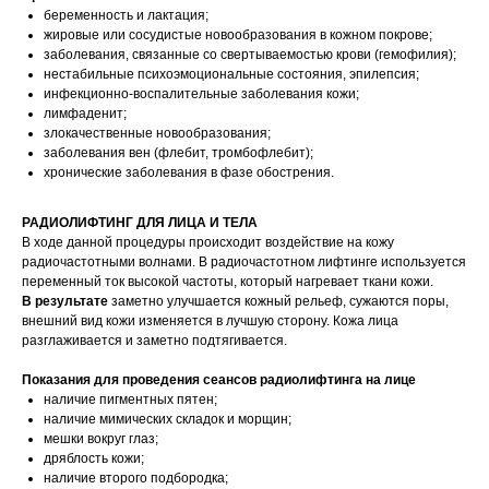
беременность и лактация;
жировые или сосудистые новообразования в кожном покрове;
заболевания, связанные со свертываемостью крови (гемофилия);
нестабильные психоэмоциональные состояния, эпилепсия;
инфекционно-воспалительные заболевания кожи;
лимфаденит;
злокачественные новообразования;
заболевания вен (флебит, тромбофлебит);
хронические заболевания в фазе обострения.
РАДИОЛИФТИНГ ДЛЯ ЛИЦА И ТЕЛА
В ходе данной процедуры происходит воздействие на кожу
радиочастотными волнами. В радиочастотном лифтинге используется
переменный ток высокой частоты, который нагревает ткани кожи.
В результате
заметно улучшается кожный рельеф, сужаются поры,
внешний вид кожи изменяется в лучшую сторону. Кожа лица
разглаживается и заметно подтягивается.
Показания
для проведения сеансов
радиолифтинга
на лице
наличие пигментных пятен;
наличие мимических складок и морщин;
мешки вокруг глаз;
дряблость кожи;
наличие второго подбородка;