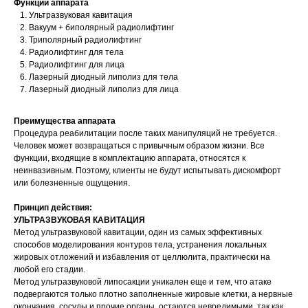
Функции аппарата
Ультразвуковая кавитация
Вакуум + биполярный радиолифтинг
Триполярный радиолифтинг
Радиолифтинг для тела
Радиолифтинг для лица
Лазерный диодный липолиз для тела
Лазерный диодный липолиз для лица
Преимущества аппарата
Процедура реабилитации после таких манипуляций не требуется.
Человек может возвращаться с привычным образом жизни. Все
функции, входящие в комплектацию аппарата, относятся к
неинвазивным. Поэтому, клиенты не будут испытывать дискомфорт
или болезненные ощущения.
Принцип действия:
УЛЬТРАЗВУКОВАЯ КАВИТАЦИЯ
Метод ультразвуковой кавитации, один из самых эффективных
способов моделирования контуров тела, устранения локальных
жировых отложений и избавления от целлюлита, практически на
любой его стадии.
Метод ультразвуковой липосакции уникален еще и тем, что атаке
подвергаются только плотно заполненные жировые клетки, а нервные
окончания, сосуды и прочие органы, остаются невредимыми, так как