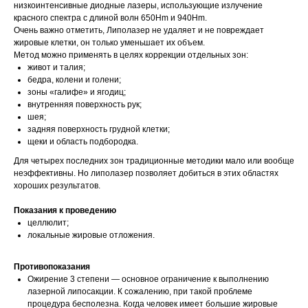
низкоинтенсивные диодные лазеры, использующие излучение
красного спектра c длиной волн 650Hm и 940Hm.
Очень важно отметить, Липолазер не удаляет и не повреждает
жировые клетки, он только уменьшает их объем.
Метод можно применять в целях коррекции отдельных зон:
живот и талия;
бедра, колени и голени;
зоны «галифе» и ягодиц;
внутренняя поверхность рук;
шея;
задняя поверхность грудной клетки;
щеки и область подбородка.
Для четырех последних зон традиционные методики мало или вообще
неэффективны. Но липолазер позволяет добиться в этих областях
хороших результатов.
Показания к проведению
целлюлит;
локальные жировые отложения.
Противопоказания
Ожирение 3 степени — основное ограничение к выполнению
лазерной липосакции. К сожалению, при такой проблеме
процедура бесполезна. Когда человек имеет большие жировые