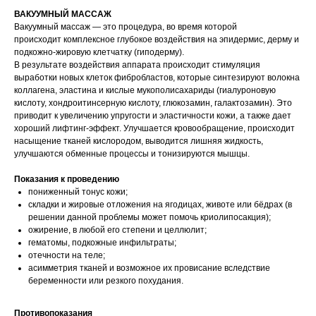
ВАКУУМНЫЙ МАССАЖ
Вакуумный массаж — это процедура, во время которой
происходит комплексное глубокое воздействия на эпидермис, дерму и
подкожно-жировую клетчатку (гиподерму).
В результате воздействия аппарата происходит стимуляция
выработки новых клеток фибробластов, которые синтезируют волокна
коллагена, эластина и кислые мукополисахариды (гиалуроновую
кислоту, хондроитинсерную кислоту, глюкозамин, галактозамин). Это
приводит к увеличению упругости и эластичности кожи, а также дает
хороший лифтинг-эффект. Улучшается кровообращение, происходит
насыщение тканей кислородом, выводится лишняя жидкость,
улучшаются обменные процессы и тонизируются мышцы.
Показания к проведению
пониженный тонус кожи;
складки и жировые отложения на ягодицах, животе или бёдрах (в
решении данной проблемы может помочь криолипосакция);
ожирение, в любой его степени и целлюлит;
гематомы, подкожные инфильтраты;
отечности на теле;
асимметрия тканей и возможное их провисание вследствие
беременности или резкого похудания.
Противопоказания