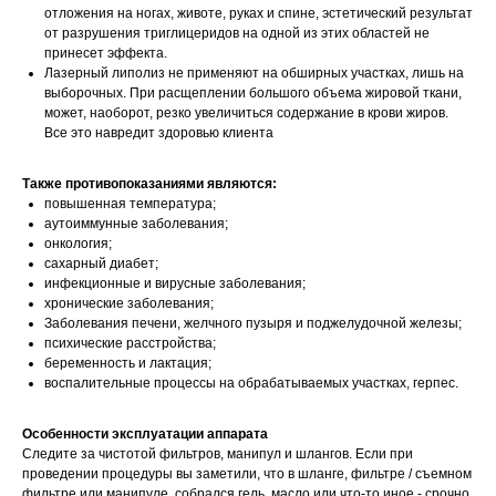
отложения на ногах, животе, руках и спине, эстетический результат
от разрушения триглицеридов на одной из этих областей не
принесет эффекта.
Лазерный липолиз не применяют на обширных участках, лишь на
выборочных. При расщеплении большого объема жировой ткани,
может, наоборот, резко увеличиться содержание в крови жиров.
Все это навредит здоровью клиента
Также противопоказаниями являются:
повышенная температура;
аутоиммунные заболевания;
онкология;
сахарный диабет;
инфекционные и вирусные заболевания;
хронические заболевания;
Заболевания печени, желчного пузыря и поджелудочной железы;
психические расстройства;
беременность и лактация;
воспалительные процессы на обрабатываемых участках, герпес.
Особенности эксплуатации аппарата
Следите за чистотой фильтров, манипул и шлангов. Если при
проведении процедуры вы заметили, что в шланге, фильтре / съемном
фильтре или манипуле, собрался гель, масло или что-то иное - срочно