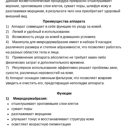
Данная косметологическая процедура прекрасно отшелушивает
верхние, ороговевшие слои клеток, сужает поры, шлифуя кожу и
разглаживая морщинки, в результате чего она приобретает здоровый
внешний вид.
Преимущества аппарата
1) Аппарат совмещает в себе функцию по уходу за кожей.
2) Легкий и удобный в использовании.
3) Возможность ухода за кожей в домашних условиях.
4) Манипула для микродермабразии имеет в наборе 9 насадок
различного размера и степени абразивности, что позволяет работать
на разных областях тела и лица.
5) Применение аппарата абсолютно не требует каких-либо
физических затрат и дополнительного времени.
7) Регулярное использование эффективно решает проблемы акне,
сухости, различных неровностей на коже.
8) Аппарат оснащен сменным фильтром, что позволяет вовремя
увидеть и очистить его, предотвращая неполадки аппарата.
Функции
1) Микродермабразия:
отшелушивает ороговевшие слои клеток
сужает поры
разглаживает морщинки
улучшает тонус и восстанавливает структуру кожи
осветляет возрастную пигментацию