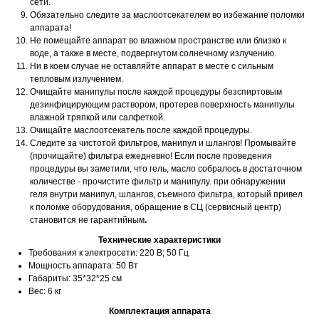
сети.
Обязательно следите за маслоотсекателем во избежание поломки
аппарата!
Не помещайте аппарат во влажном пространстве или близко к
воде, а также в месте, подвергнутом солнечному излучению.
Ни в коем случае не оставляйте аппарат в месте c сильным
тепловым излучением.
Очищайте манипулы после каждой процедуры безспиртовым
дезинфицирующим раствором, протерев поверхность манипулы
влажной тряпкой или салфеткой.
Очищайте маслоотсекатель после каждой процедуры.
Следите за чистотой фильтров, манипул и шлангов! Промывайте
(прочищайте) фильтра ежедневно! Если после проведения
процедуры вы заметили, что гель, масло собралось в достаточном
количестве - прочистите фильтр и манипулу. при обнаружении
геля внутри манипул, шлангов, съемного фильтра, который привел
к поломке оборудования, обращение в СЦ (сервисный центр)
становится не гарантийным
.
Технические характеристики
Требования к электросети: 220 В; 50 Гц
Мощность аппарата: 50 Вт
Габариты: 35*32*25 см
Вес: 6 кг
Комплектация аппарата