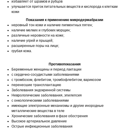
избавляет от шрамов и рубцов
улучшается приток питательных веществ и кислорода к клеткам
кожи
Показания к применению микродермабразии
неровный тон кожи и наличие пигментных пятен;
наличие мелких и глубоких морщин;
различные неровности на коже;
наличие угрей и прыщей;
расширенные поры на лице;
грубая кожа.
Противопоказания
Беременные женщины и период лактации
с сердечно-сосудистыми заболеваниями
с тромбозом, флебитом, тромбофлебитом, варикозом
перенесшие трансплантацию
Заболевания эндокринной системы
Неврологические заболевания, эпилепсия
с онкологическими заболеваниями
имеющие электронные механизмы и другие инородные
металлические вещества в теле
Хронические заболевания в фазе обострения
Высокое артериальное давление
Острые инфекционные заболевания