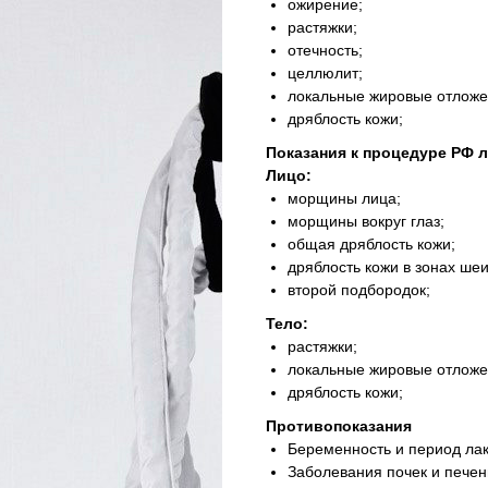
ожирение;
растяжки;
отечность;
целлюлит;
локальные жировые отложе
дряблость кожи;
Показания к процедуре РФ 
Лицо:
морщины лица;
морщины вокруг глаз;
общая дряблость кожи;
дряблость кожи в зонах шеи
второй подбородок;
Тело:
растяжки;
локальные жировые отложе
дряблость кожи;
Противопоказания
Беременность и период лак
Заболевания почек и печен