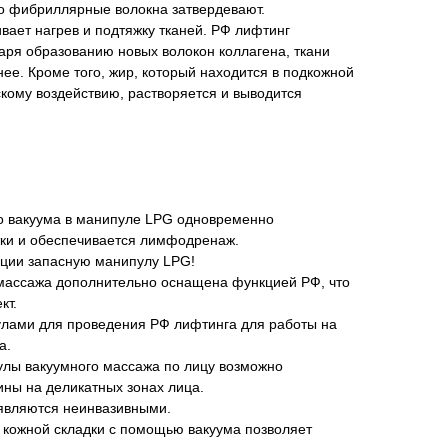
го фибриллярные волокна затвердевают.
вает нагрев и подтяжку тканей. РФ лифтинг
даря образованию новых волокон коллагена, ткани
нее. Кроме того, жир, который находится в подкожной
скому воздействию, растворяется и выводится
 вакуума в манипуле LPG одновременно
ки и обеспечивается лимфодренаж.
ации запасную манипулу LPG!
массажа дополнительно оснащена функцией РФ, что
кт.
лами для проведения РФ лифтинга для работы на
а.
лы вакуумного массажа по лицу возможно
ины на деликатных зонах лица.
являются неинвазивными.
кожной складки с помощью вакуума позволяет