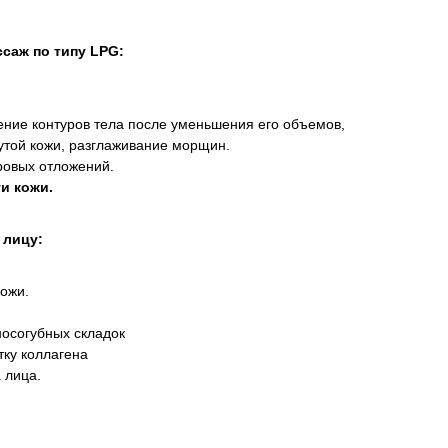
саж по типу LPG:
ение контуров тела после уменьшения его объемов,
утой кожи, разглаживание морщин.
овых отложений.
ти кожи.
 лицу:
кожи.
осогубных складок
тку коллагена
 лица.