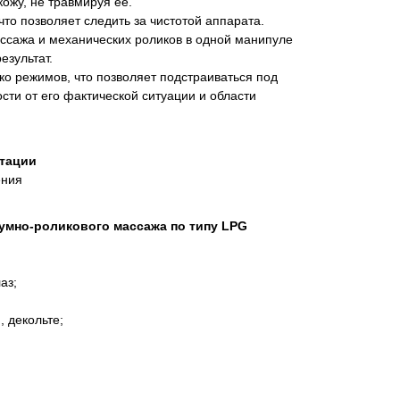
кожу, не травмируя ее.
то позволяет следить за чистотой аппарата.
ссажа и механических роликов в одной манипуле
езультат.
о режимов, что позволяет подстраиваться под
сти от его фактической ситуации и области
итации
ения
уумно-роликового массажа по типу LPG
аз;
, декольте;