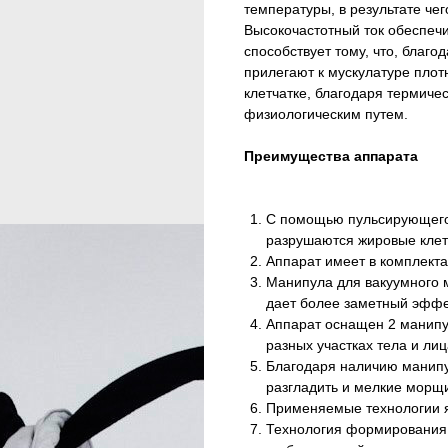
температуры, в результате че
Высокочастотный ток обеспечи
способствует тому, что, благо
прилегают к мускулатуре плот
клетчатке, благодаря термиче
физиологическим путем.
Преимущества аппарата
С помощью пульсирующего
разрушаются жировые клет
Аппарат имеет в комплект
Манипула для вакуумного 
дает более заметный эффе
Аппарат оснащен 2 манипу
разных участках тела и лиц
Благодаря наличию манипу
разгладить и мелкие морщ
Применяемые технологии 
Технология формирования 