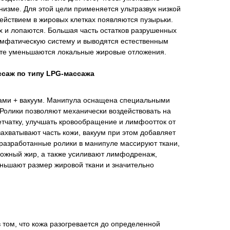
изме. Для этой цели применяется ультразвук низкой
действием в жировых клетках появляются пузырьки.
х и лопаются. Большая часть остатков разрушенных
имфатическую систему и выводятся естественным
тате уменьшаются локальные жировые отложения.
саж по типу LPG-массажа
ами + вакуум. Манипула оснащена специальными
Ролики позволяют механически воздействовать на
тчатку, улучшать кровообращение и лимфоотток от
захватывают часть кожи, вакуум при этом добавляет
 разработанные ролики в манипуле массируют ткани,
ожный жир, а также усиливают лимфодренаж,
ньшают размер жировой ткани и значительно
 том, что кожа разогревается до определенной