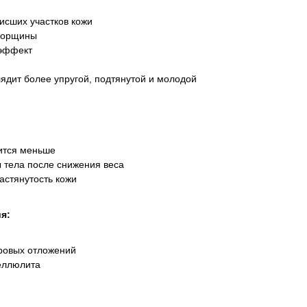
висших участков кожи
морщины
 эффект
ядит более упругой, подтянутой и молодой
ится меньше
 тела после снижения веса
астянутость кожи
ия:
ровых отложений
еллюлита