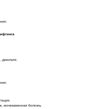
ния;
лифтинга
, декольте;
ния;
тации.
и, мочекаменная болезнь.