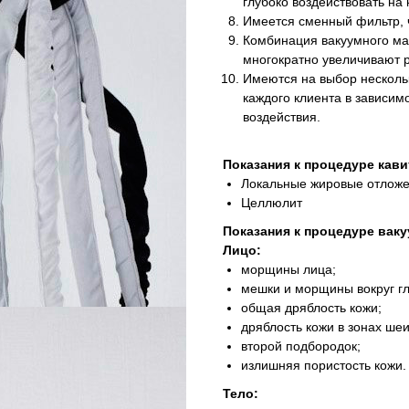
глубоко воздействовать на 
Имеется сменный фильтр, ч
Комбинация вакуумного ма
многократно увеличивают р
Имеются на выбор нескольк
каждого клиента в зависимо
воздействия.
Показания к процедуре кав
Локальные жировые отлож
Целлюлит
Показания к процедуре вак
Лицо:
морщины лица;
мешки и морщины вокруг гл
общая дряблость кожи;
дряблость кожи в зонах шеи
второй подбородок;
излишняя пористость кожи.
Тело: