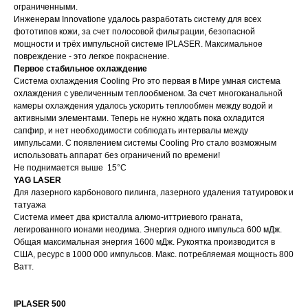
ограниченными.
Инженерам Innovatione удалось разработать систему для всех
фототипов кожи, за счет полосовой фильтрации, безопасной
мощности и трёх импульсной системе IPLASER. Максимальное
повреждение - это легкое покраснение.
Первое стабильное охлаждение
Система охлаждения Cooling Pro это первая в Мире умная система
охлаждения с увеличенным теплообменом. За счет многоканальной
камеры охлаждения удалось ускорить теплообмен между водой и
активными элементами. Теперь не нужно ждать пока охладится
сапфир, и нет необходимости соблюдать интервалы между
импульсами. С появлением системы Cooling Pro стало возможным
использовать аппарат без ограничений по времени!
Не поднимается выше 15°C
YAG LASER
Для лазерного карбонового пилинга, лазерного удаления татуировок и
татуажа
Система имеет два кристалла алюмо-иттриевого граната,
легированного ионами неодима. Энергия одного импульса 600 мДж.
Общая максимальная энергия 1600 мДж. Рукоятка производится в
США, ресурс в 1000 000 импульсов. Макс. потребляемая мощность 800
Ватт.
IPLASER 500