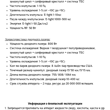
замкнутый цикл + сапфировый кристалл + система TEC
Частота импульсов: 1-10 Гц
Уровень охлаждения: 1-5 (от –10С до +5С)
Длительность импульса: E-light 1-10мс
Пауза между импульсами: E-light 1000-300 мс
Энергия: E-light 1-50 Дж/см2
Мощность RF: 50 Вт
Характеристика диодного лазера:
Мощность диодного лазера: 800 Вт
Система охлаждения: Водное + воздушное+ полупроводниковое,
замкнутый цикл + сапфировый кристалл + система TEC
Частота импульсов: 1-10 Гц
Уровень охлаждения: 1-5 (от –10С до +5С)
Кол-во баров диодного лазера: 8 AuSn-бар производства США
Точечный размер манипул: диодный лазер 15*30 мм 15*15 мм
Длина волны диодного лазера: 755/ 808/ 1064 нм
Длительность импульсов: диодный лазер 10-400 мс
Срок службы аппарата – 2 года, ресурс до 20 000 000 вспышек
Информация о безопасной эксплуатации
1. Запрещается проливать на аппарат жидкости (воду, кислоты, масла и др.