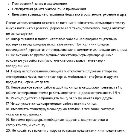
Посторонний запах и задымление
Неисправная работа какого-либо приложения
Внезапно возникшие стихийные бедствия (гром, землетрясение и др.)
После использования отключите питание и обязательно вытащите вилку
шнура питания из розетки, держите ее в таком положении, когда аппарат
не используется.
12. Шнур питания и дополнительные кабели необходимо тщательно
проверять перед каждым использованием. При наличии следов
повреждений, прекратите использование и замените их новыми деталями.
13. Не включайте другие мощные электроприборы одновременно с
основным устройством (исключение составляют телевизор и
холодильник).
14. Перед использованием снимите и отключите слуховые аппараты,
электронные часы, магнитные карты, мобильные телефоны и другие
предметы, беречь от детей.
15. Непрерывное время работы одой манипулы не должно превышать 1ч,
общее непрерывное время работы аппарата не должно превышать 1.5 ч.
16. Рекомендуется не принимать пищу за 1 ч до начала процедуры.
17. Не допускается одновременная работа всех манипул.
18. Выполнять процедуру необходимо только на тех зонах, которые
указаны в настройках.
19. Во время процедуры необходимо надевать защитные очки и
специалисту, и клиенту.
20. Не касайтесь панели аппарата острыми предметами или предметами,