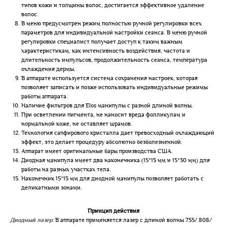
типов кожи и толщины волос, достигается эффективное удаление
волос.
В меню предусмотрен режим полностью ручной регулировки всех
параметров для индивидуальной настройки сеанса. В меню ручной
регулировки специалист получает доступ к таким важным
характеристикам, как интенсивность воздействия, частота и
длительность импульсов, продолжительность сеанса, температура
охлаждения дермы.
В аппарате используется система сохранения настроек, которая
позволяет записать и позже использовать индивидуальные режимы
работы аппарата.
Наличие фильтров для Elos манипулы с разной длиной волны.
При осветлении пигмента, не наносит вреда фолликулам и
нормальной коже, не оставляет шрамов.
Технология сапфирового кристалла дает превосходный охлаждающий
эффект, это делает процедуру абсолютно безболезненной.
Аппарат имеет оригинальные бары производства США.
Диодная манипула имеет два наконечника (15*15 мм и 15*30 мм) для
работы на разных участках тела.
Наконечник 15*15 мм для диодной манипулы позволяет работать с
деликатными зонами.
Принцип действия
Диодный лазер:
В аппарате применяется лазер с длиной волны 755/ 808/