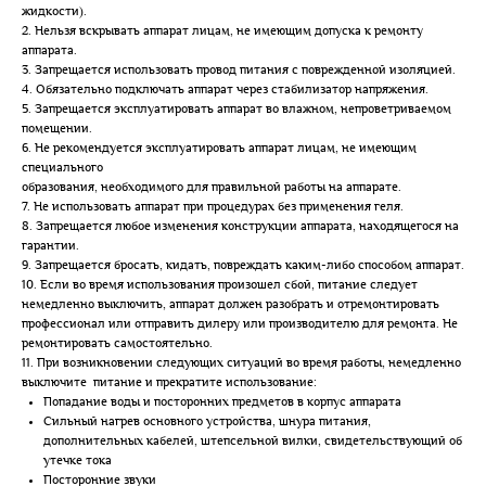
жидкости).
2. Нельзя вскрывать аппарат лицам, не имеющим допуска к ремонту
аппарата.
3. Запрещается использовать провод питания с поврежденной изоляцией.
4. Обязательно подключать аппарат через стабилизатор напряжения.
5. Запрещается эксплуатировать аппарат во влажном, непроветриваемом
помещении.
6. Не рекомендуется эксплуатировать аппарат лицам, не имеющим
специального
образования, необходимого для правильной работы на аппарате.
7. Не использовать аппарат при процедурах без применения геля.
8. Запрещается любое изменения конструкции аппарата, находящегося на
гарантии.
9. Запрещается бросать, кидать, повреждать каким-либо способом аппарат.
10. Если во время использования произошел сбой, питание следует
немедленно выключить, аппарат должен разобрать и отремонтировать
профессионал или отправить дилеру или производителю для ремонта. Не
ремонтировать самостоятельно.
11. При возникновении следующих ситуаций во время работы, немедленно
выключите питание и прекратите использование:
Попадание воды и посторонних предметов в корпус аппарата
Сильный нагрев основного устройства, шнура питания,
дополнительных кабелей, штепсельной вилки, свидетельствующий об
утечке тока
Посторонние звуки