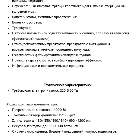
или даже пирсинг);
Перенесенный инсульт, травмы головного мозга, любые операции на
головной мозг;
Болезни крови, активные кровотечения;
Болезни суставов;
Туберкулез;
Наличие повышенной чувствительности к солнцу, солнечная аллергия
(фотосенсибилизация);
Прием психотропных препаратов, препаратов с витамином А,
изотретиноина в течение последнего полугода;
Склонность к формированию келоидных рубцов;
Прием лекарств с фотосенсибилизирующим эффектом;
Инфекционные и воспалительные процессы.
Технические характеристики
Требования электропитания: 220 В 50 Гц
Характеристика манипулы Elos:
Потребляемая мощность: 1000 Вт
Точечный размер манипулы: 15*50 мм2
Длина волны: 480/ 530/ 590/ 640/ 690 - 1200 нм
Ресурс манипулы: до 1 000 000 вспышек.
Система охлаждения: Водное + воздушное+ полупроводниковое,