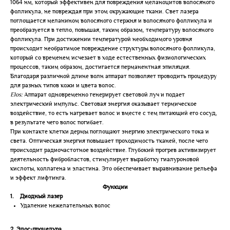
1064 нм, который эффективен для повреждения меланоцитов волосяного
фолликула, не повреждая при этом окружающие ткани. Свет лазера
поглощается меланином волосяного стержня и волосяного фолликула и
преобразуется в тепло, повышая, таким образом, температуру волосяного
фолликула. При достижении температурой необходимого уровня
происходит необратимое повреждение структуры волосяного фолликула,
который со временем исчезает в ходе естественных физиологических
процессов, таким образом, достигается перманентная эпиляция.
Благодаря различной длине волн аппарат позволяет проводить процедуру
для разных типов кожи и цвета волос.
Elos:
Аппарат одновременно генерирует световой луч и подает
электрический импульс. Световая энергия оказывает термическое
воздействие, то есть нагревает волос и вместе с тем питающий его сосуд,
в результате чего волос погибает.
При контакте клетки дермы поглощают энергию электрического тока и
света. Оптическая энергия повышает проходимость тканей, после чего
происходит радиочастотное воздействие. Глубокий прогрев активизирует
деятельность фибробластов, стимулирует выработку гиалуроновой
кислоты, коллагена и эластина. Это обеспечивает выравнивание рельефа
и эффект лифтинга.
Функции
1. Диодный лазер
Удаление нежелательных волос
2. Элос-процедура