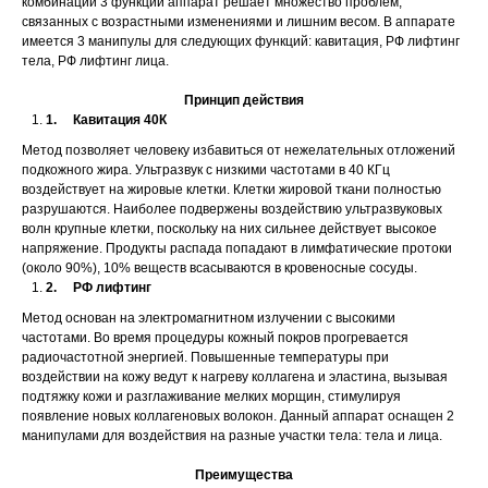
комбинации 3 функций аппарат решает множество проблем,
связанных с возрастными изменениями и лишним весом. В аппарате
имеется 3 манипулы для следующих функций: кавитация, РФ лифтинг
тела, РФ лифтинг лица.
Принцип действия
1. Кавитация 40К
Метод позволяет человеку избавиться от нежелательных отложений
подкожного жира. Ультразвук с низкими частотами в 40 КГц
воздействует на жировые клетки. Клетки жировой ткани полностью
разрушаются. Наиболее подвержены воздействию ультразвуковых
волн крупные клетки, поскольку на них сильнее действует высокое
напряжение. Продукты распада попадают в лимфатические протоки
(около 90%), 10% веществ всасываются в кровеносные сосуды.
2. РФ лифтинг
Метод основан на электромагнитном излучении с высокими
частотами. Во время процедуры кожный покров прогревается
радиочастотной энергией. Повышенные температуры при
воздействии на кожу ведут к нагреву коллагена и эластина, вызывая
подтяжку кожи и разглаживание мелких морщин, стимулируя
появление новых коллагеновых волокон. Данный аппарат оснащен 2
манипулами для воздействия на разные участки тела: тела и лица.
Преимущества